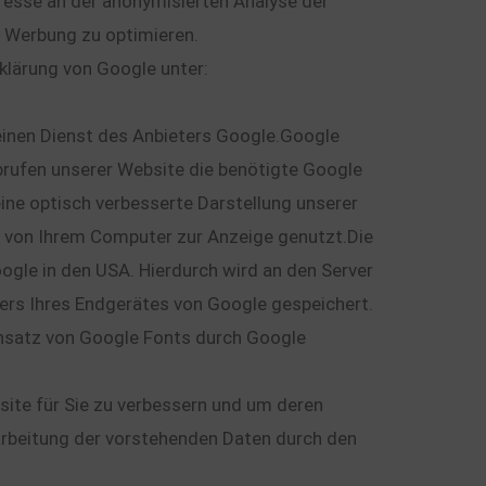
teresse an der anonymisierten Analyse der
 Werbung zu optimieren.
lärung von Google unter:
einen Dienst des Anbieters Google.Google
brufen unserer Website die benötigte Google
ine optisch verbesserte Darstellung unserer
ft von Ihrem Computer zur Anzeige genutzt.Die
oogle in den USA. Hierdurch wird an den Server
sers Ihres Endgerätes von Google gespeichert.
insatz von Google Fonts durch Google
te für Sie zu verbessern und um deren
rarbeitung der vorstehenden Daten durch den