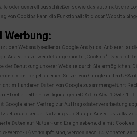
lle oder generell ausschließen sowie das automatische Lö
ung von Cookies kann die Funktionalität dieser Website eing
d Werbung:
zt den Webanalysedienst Google Analytics. Anbieter ist di
oogle Analytics verwendet sogenannte „Cookies“. Das sind T
se der Benutzung unserer Website durch Sie ermöglichen. D
rden in der Regel an einen Server von Google in den USA ü
nicht mit anderen Daten von Google zusammengeführt.Recht
nt-Tool erteilte Einwilligung gemäß Art. 6 Abs. 1 Satz 1 lit
it Google einen Vertrag zur Auftragsdatenverarbeitung ab
zbehörden bei der Nutzung von Google Analytics vollständ
erte Daten auf Nutzer- und Ereignisebene, die mit Cookies,
roid-Werbe-ID) verknüpft sind, werden nach 14 Monaten anon