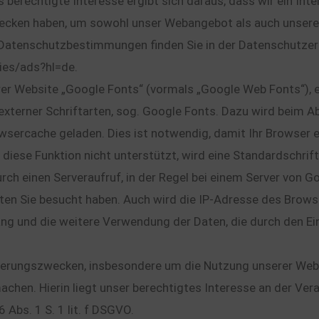
as berechtigte Interesse ergibt sich daraus, dass wir ein In
ecken haben, um sowohl unser Webangebot als auch unsere
Datenschutzbestimmungen finden Sie in der Datenschutzerk
ies/ads?hl=de.
er Website „Google Fonts“ (vormals „Google Web Fonts“), 
xterner Schriftarten, sog. Google Fonts. Dazu wird beim A
sercache geladen. Dies ist notwendig, damit Ihr Browser e
 diese Funktion nicht unterstützt, wird eine Standardschri
rch einen Serveraufruf, in der Regel bei einem Server von G
eiten Sie besucht haben. Auch wird die IP-Adresse des Brow
ang und die weitere Verwendung der Daten, die durch den E
erungszwecken, insbesondere um die Nutzung unserer Websi
achen. Hierin liegt unser berechtigtes Interesse an der Ve
6 Abs. 1 S. 1 lit. f DSGVO.