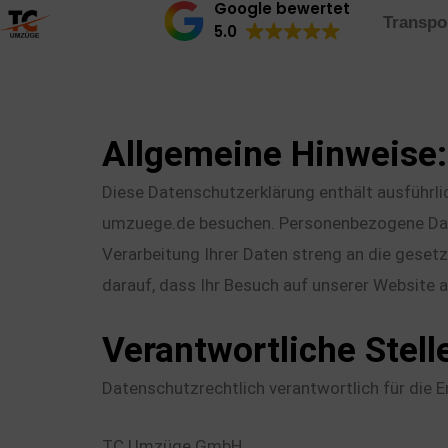
Google bewertet
Zum
Transpo
5.0
Inhalt
springen
Allgemeine Hinweise:
Diese Datenschutzerklärung enthält ausführli
umzuege.de besuchen. Personenbezogene Daten s
Verarbeitung Ihrer Daten streng an die gese
darauf, dass Ihr Besuch auf unserer Website ab
Verantwortliche Stell
Datenschutzrechtlich verantwortlich für die 
TC Umzüge GmbH