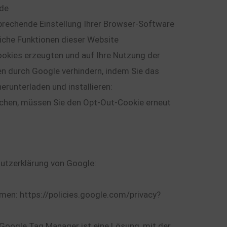
=de
prechende Einstellung Ihrer Browser-Software
liche Funktionen dieser Website
ookies erzeugten und auf Ihre Nutzung der
en durch Google verhindern, indem Sie das
runterladen und installieren:
schen, müssen Sie den Opt-Out-Cookie erneut
utzerklärung von Google:
en: https://policies.google.com/privacy?
oogle Tag Manager ist eine Lösung, mit der