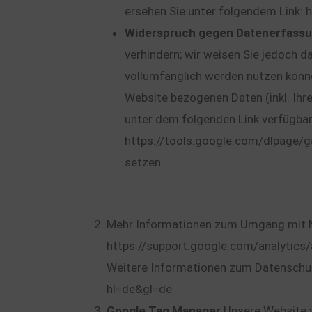
ersehen Sie unter folgendem Link:
Widerspruch gegen Datenerfass
verhindern; wir weisen Sie jedoch d
vollumfänglich werden nutzen könne
Website bezogenen Daten (inkl. Ihr
unter dem folgenden Link verfügbar
https://tools.google.com/dlpage/g
setzen.
Mehr Informationen zum Umgang mit Nu
https://support.google.com/analytic
Weitere Informationen zum Datenschut
hl=de&gl=de
Google Tag Manager
Unsere Website 