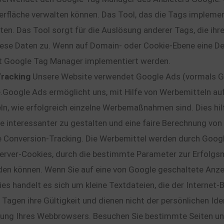
rfläche verwalten können. Das Tool, das die Tags implement
en. Das Tool sorgt für die Auslösung anderer Tags, die ihr
iese Daten zu. Wenn auf Domain- oder Cookie-Ebene eine D
mit Google Tag Manager implementiert werden.
Tracking
Unsere Website verwendet Google Ads (vormals Go
oogle Ads ermöglicht uns, mit Hilfe von Werbemitteln au
, wie erfolgreich einzelne Werbemaßnahmen sind. Dies hilft
Sie interessanter zu gestalten und eine faire Berechnung v
 Conversion-Tracking. Die Werbemittel werden durch Google
erver-Cookies, durch die bestimmte Parameter zur Erfolgs
en können. Wenn Sie auf eine von Google geschaltete Anzeig
ies handelt es sich um kleine Textdateien, die der Interne
 Tagen ihre Gültigkeit und dienen nicht der persönlichen Ide
ung Ihres Webbrowsers. Besuchen Sie bestimmte Seiten un