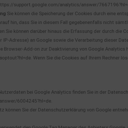
 https://support.google.com/analytics/answer/7667196?hl
ung
Sie können die Speicherung der Cookies durch eine ents
arauf hin, dass Sie in diesem Fall gegebenenfalls nicht sämt
n.Sie können darüber hinaus die Erfassung der durch die C
er IP-Adresse) an Google sowie die Verarbeitung dieser Dat
e Browser-Add-on zur Deaktivierung von Google Analytics he
aoptout?hl=de. Wenn Sie die Cookies auf Ihrem Rechner lö
tzerdaten bei Google Analytics finden Sie in der Datensch
s/answer/6004245?hl=de.
z können Sie der Datenschutzerklärung von Google entnehm
verwendet den Google Tag Manager des Anbieters Google. G